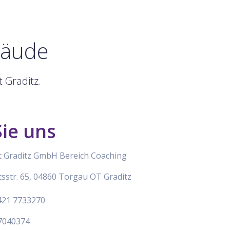
bäude
 Graditz.
ie uns
t Graditz GmbH Bereich Coaching
sstr. 65, 04860 Torgau OT Graditz
421 7733270
7040374