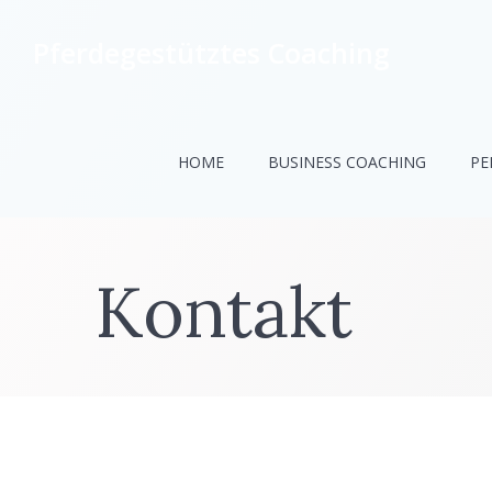
Zum
Inhalt
Pferdegestütztes Coaching
springen
HOME
BUSINESS COACHING
PE
Kontakt