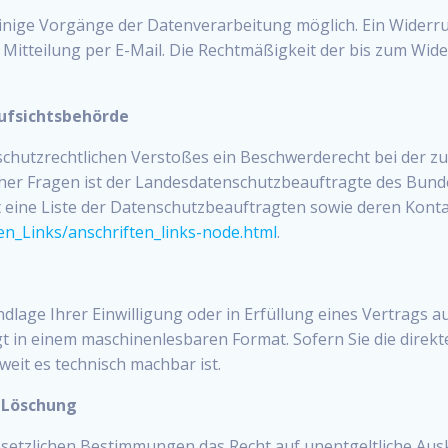
inige Vorgänge der Datenverarbeitung möglich. Ein Widerruf I
 Mitteilung per E-Mail. Die Rechtmäßigkeit der bis zum Wid
ufsichtsbehörde
enschutzrechtlichen Verstoßes ein Beschwerderecht bei der 
her Fragen ist der Landesdatenschutzbeauftragte des Bundes
t eine Liste der Datenschutzbeauftragten sowie deren Konta
en_Links/anschriften_links-node.html
.
ndlage Ihrer Einwilligung oder in Erfüllung eines Vertrags au
lgt in einem maschinenlesbaren Format. Sofern Sie die dire
weit es technisch machbar ist.
, Löschung
esetzlichen Bestimmungen das Recht auf unentgeltliche Aus